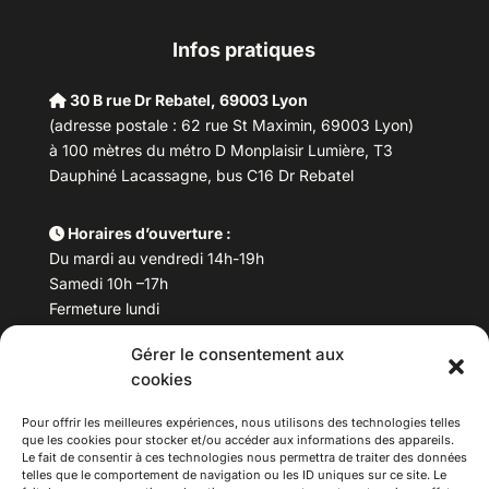
Infos pratiques
30 B rue Dr Rebatel, 69003 Lyon
(adresse postale : 62 rue St Maximin, 69003 Lyon)
à 100 mètres du métro D Monplaisir Lumière, T3
Dauphiné Lacassagne, bus C16 Dr Rebatel
Horaires d’ouverture :
Du mardi au vendredi 14h-19h
Samedi 10h –17h
Fermeture lundi
Gérer le consentement aux
Téléphone :
04 78 53 06 40
cookies
Email :
maisondesculturesasiatiques@asiexpo.com
Pour offrir les meilleures expériences, nous utilisons des technologies telles
que les cookies pour stocker et/ou accéder aux informations des appareils.
Le fait de consentir à ces technologies nous permettra de traiter des données
telles que le comportement de navigation ou les ID uniques sur ce site. Le