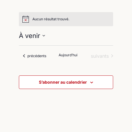
Aucun résultat trouvé.
À venir
Sélectionnez
une
Aujourd’hui
Évènements
suivants
Évènements
précédents
date.
S’abonner au calendrier