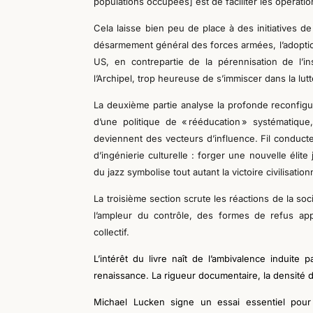
populations occupées] est de faciliter les opération
Ce
la
laisse bien peu de place à des initiatives de 
désarmement général des forces armées,
l’
adoptio
US,
en contrepartie de la
pérennisation de l’ins
l’Archipel, trop heureuse de
s’immiscer
dans
la lut
La deuxième partie analyse la profonde reconfigur
d’une politique de « rééducation » systématique
deviennent des vecteurs d’influence. Fil conduct
d’ingénierie culturelle
: forger une
nouvelle
élite
du jazz symbolise tout autant la victoire
civilisation
La troisième section scrute les réactions de la soc
l’ampleur du contrôle, des formes de refus appa
collectif.
L’
intérêt du livre
naît
de l’ambivalence
induite p
renaissance. La rigueur documentaire, la densité de
Michael
Lucken signe un
essai
essentiel pou