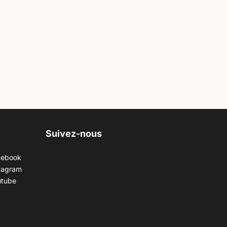
Suivez-nous
cebook
tagram
utube