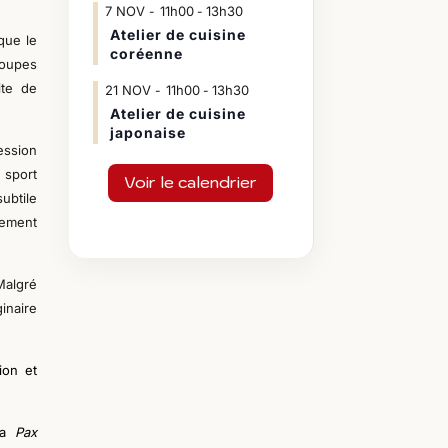
7
NOV
11h00
13h30
-
Atelier de cuisine
que le
coréenne
roupes
ite de
21
NOV
11h00
13h30
-
Atelier de cuisine
japonaise
ression
 sport
Voir le calendrier
subtile
nement
Malgré
inaire
ion et
la
Pax