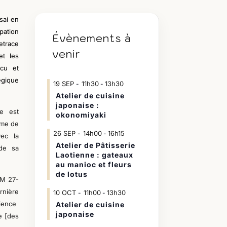
sai en
pation
Évènements à
trace
venir
et les
ncu et
égique
19
SEP
11h30
13h30
-
Atelier de cuisine
japonaise :
e est
okonomiyaki
mme de
26
SEP
14h00
16h15
-
vec la
Atelier de Pâtisserie
 de sa
Laotienne : gateaux
au manioc et fleurs
de lotus
FM 27-
rnière
10
OCT
11h00
13h30
-
ience
Atelier de cuisine
japonaise
e [des