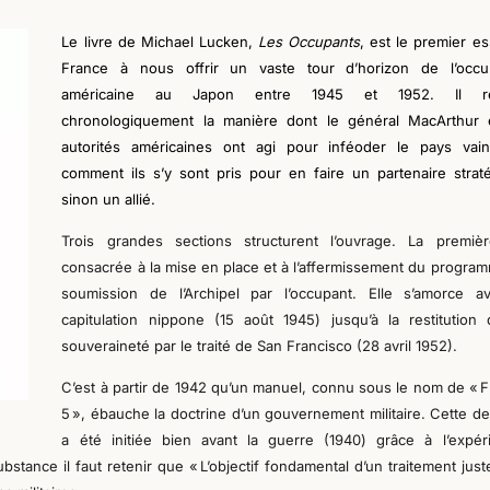
Le livre de Michael Lucken,
L
es Occupants
, est le premier es
France à nous offrir un vaste tour d’horizon de l’occu
américaine
a
u Japon entre 1945 et 1952. Il re
chronologiquement
la
manière
dont
le général MacArthur 
autorités américaines ont agi pour inféoder le pays vai
comment ils s’y sont pris pour en faire un partenaire strat
sinon un allié.
Trois grandes sections structurent l’ouvrage.
La premièr
consacrée à la mise en place et à l’affermissement du progra
soumission de l’Archipel par l’occupant. Elle s’amorce a
capitulation nippone (15 août 1945) jusqu’à la restitution
souveraineté par le traité de San Francisco
(
28 avril 1952
).
C’est à partir de 1942 qu’un manuel
,
connu sous le nom de « 
5 »
,
ébauche la doctrine d’un gouvernement militaire.
Cette de
a été initié
e
bien avant la guerre (1940) grâce à l’expér
stance il faut retenir que « L’objectif fondamental d’un traitement just