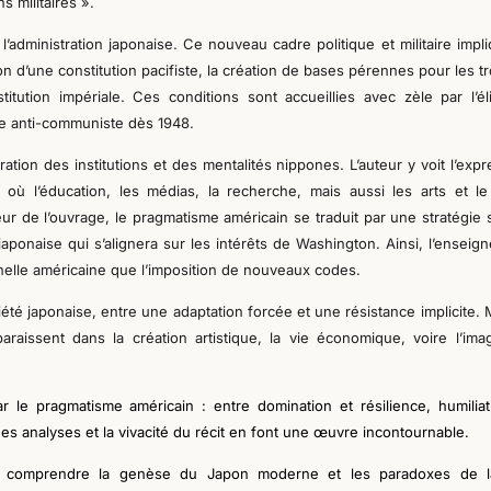
s militaires »
.
l’administration japonaise
.
Ce nouveau cadre
politique et militaire
impli
n d’une constitution pacifiste,
la
création de bases pérennes pour les t
titution impériale
.
Ces conditions sont accueillies avec zèle par l’él
te anti-communiste
dès
1948.
ation des institutions et des mentalités
nippones
. L’auteur y voit l’exp
, où l’éducation, les médias, la recherche, mais aussi les arts et le
eur de l’ouvrage
,
le pragmatisme américain
se
traduit par une stratégie 
 japonaise
qui s’
align
era
sur les intérêts de Washington. Ainsi, l’enseig
nelle
américaine que l’imposition de nouveaux codes.
iété japonaise, entre une adaptation forcée et une résistance implicite. 
raissent dans la création artistique, la vie économique, voire l’imag
ar le pragmatisme américain
:
entre
domination et résilience, humiliat
s analyses et la vivacité du récit
en font une œuvre incontournable
.
r comprendre la genèse du Japon moderne et les paradoxes de 