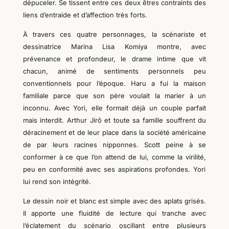
dépuceler. Se tissent entre ces deux êtres contraints des
liens d’entraide et d’affection très forts.
À travers ces quatre personnages, la scénariste et
dessinatrice
Marina Lisa Komiya
montre,
avec
prévenance et profondeur,
le drame intime que vit
chacun, animé de sentiments personnels peu
conventionnels
pour l’époque
.
Haru a fui la maison
familiale parce que son père voulait la marier à un
inconnu. Avec Yori, elle formait déjà un couple parfait
mais interdit.
Arthur Jirô
et toute sa famille
souffre
nt
du
déracinement et de
leur
place dans la société américaine
de par
leurs
racines nipponnes. Scott
peine à se
conformer à ce que l’on attend de lui,
comme la virilité,
peu en conformité avec s
es aspirations
profonde
s
.
Yori
lui rend son intégrité.
Le dessin noir et blanc est simple avec des aplats grisés.
Il apporte une fluidité de lecture qui tranche avec
l’éclatement du
scénario
oscillant entre plusieurs