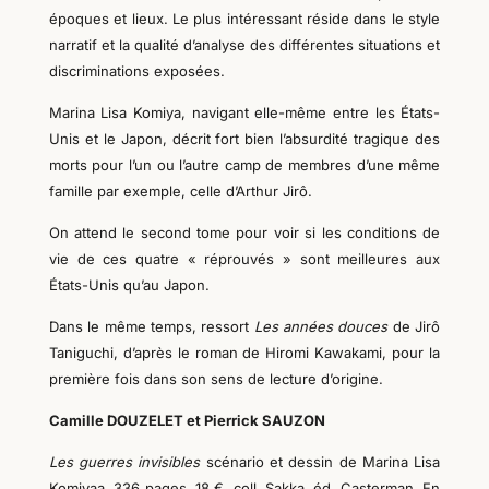
époques et lieux.
Le plus intéressant réside dans le style
narratif et la qualité d’analyse des différentes
situations et
discriminations exposées.
Marina Lisa Komiya,
navigant elle-même entre les États-
Unis et le Japon, décrit fort bien l’absurdité tragique
des
morts pour l’un ou l’autre camp de membres d’
une
même
famille
par exemple
, celle d’Arthur Jirô.
On attend le second tome pour voir si les conditions de
vie de ces quatre « réprouvés » sont meilleures aux
États-Unis qu’au Japon.
Dans le même temps, ressort
Les années douces
de Jirô
Taniguchi, d’après le roman de Hiromi Kawakami, pour la
première fois dans son sens de lecture d’origine.
Camille DOUZELET et Pierrick SAUZON
Les guerres invisibles
scénario et dessin
de Marina Lisa
Komiyaa, 336 pages, 18 €, coll. Sakka, éd. Casterman. En