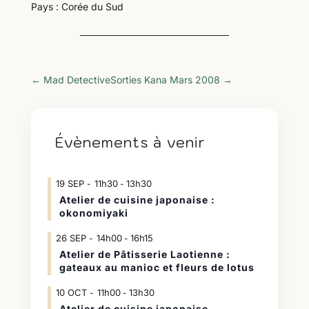
Pays : Corée du Sud
←
Mad Detective
Sorties Kana Mars 2008
→
Évènements à venir
19
SEP
11h30
13h30
-
Atelier de cuisine japonaise :
okonomiyaki
26
SEP
14h00
16h15
-
Atelier de Pâtisserie Laotienne :
gateaux au manioc et fleurs de lotus
10
OCT
11h00
13h30
-
Atelier de cuisine japonaise