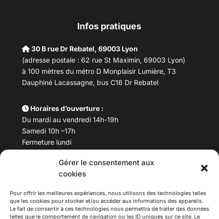
Infos pratiques
30 B rue Dr Rebatel, 69003 Lyon
(adresse postale : 62 rue St Maximin, 69003 Lyon)
à 100 mètres du métro D Monplaisir Lumière, T3
Dauphiné Lacassagne, bus C16 Dr Rebatel
Horaires d’ouverture :
Du mardi au vendredi 14h-19h
Samedi 10h –17h
Fermeture lundi
Gérer le consentement aux
Téléphone :
04 78 53 06 40
cookies
Email :
maisondesculturesasiatiques@asiexpo.com
Pour offrir les meilleures expériences, nous utilisons des technologies telles
que les cookies pour stocker et/ou accéder aux informations des appareils.
Le fait de consentir à ces technologies nous permettra de traiter des données
telles que le comportement de navigation ou les ID uniques sur ce site. Le