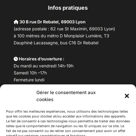
Infos pratiques
30 B rue Dr Rebatel, 69003 Lyon
(adresse postale : 62 rue St Maximin, 69003 Lyon)
à 100 mètres du métro D Monplaisir Lumière, T3
Dauphiné Lacassagne, bus C16 Dr Rebatel
Horaires d’ouverture :
Du mardi au vendredi 14h-19h
Samedi 10h –17h
Fermeture lundi
Gérer le consentement aux
Téléphone :
04 78 53 06 40
cookies
Email :
maisondesculturesasiatiques@asiexpo.com
Pour offrir les meilleures expériences, nous utilisons des technologies telles
que les cookies pour stocker et/ou accéder aux informations des appareils.
Le fait de consentir à ces technologies nous permettra de traiter des données
telles que le comportement de navigation ou les ID uniques sur ce site. Le
fait de ne pas consentir ou de retirer son consentement peut avoir un effet
négatif sur certaines caractéristiques et fonctions.