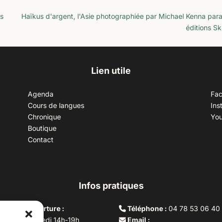
ns
Haïkus d'argent, l'Asie photographiée par Michael Kenna para
éditions Sk
Lien utile
Agenda
Fa
Cours de langues
Ins
Chronique
Yo
Boutique
Contact
Infos pratiques
aires d’ouverture :
Téléphone :
04 78 53 06 40
rdi au vendredi 14h-19h
Email :