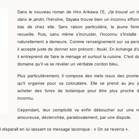
Dans le nouveau roman de Hiro Arikawa (1),
J’ai trouvé un
dans le jardin
, l’héroïne, Sayaka trouve bien un inconnu effon
bas de chez elle. Sans raison particulière, la jeune fe
recueille. Puis, sans même s’incruster, l’inconnu s’install
naturellement
à demeure. Comme renseignement sur sa per
il accepte juste de donner son prénom : Itsuki. En échange d’un
il entreprend de faire le ménage et surtout la cuisine. C’est d
domaine qu’il va se révéler un véritable cordon bleu.
Plus particulièrement, il compose des mets issus des prom
qu’il organise pour sa colocataire. Elle se prend au jeu j
acheter des livres de botanique pour être plus proche 
inconnu.
Cependant, leur complicité va enfin déboucher sur une re
amoureuse, déclenchée, paradoxalement, par une dispute.
i disparaît en lui laissant ce message laconique : « On se reverra ».