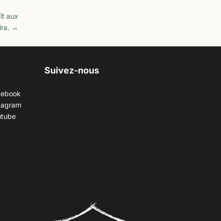
ît aux
ira.
→
Suivez-nous
cebook
tagram
utube