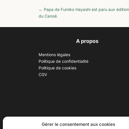
←
Papa de Fumiko Hayashi est paru aux éditio
du Canoë.
A propos
Mentions légales
Politique de confidentialité
Politique de cookies
CGV
30 B rue Dr Rebatel, 69003 Lyon
Hor
Gérer le consentement aux cookies
(adresse postale : 62 rue St
Du ma