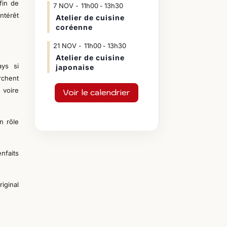
fin de
7
NOV
11h00
13h30
-
ntérêt
Atelier de cuisine
coréenne
21
NOV
11h00
13h30
-
Atelier de cuisine
ays si
japonaise
rchent
 voire
Voir le calendrier
n rôle
nfaits
iginal