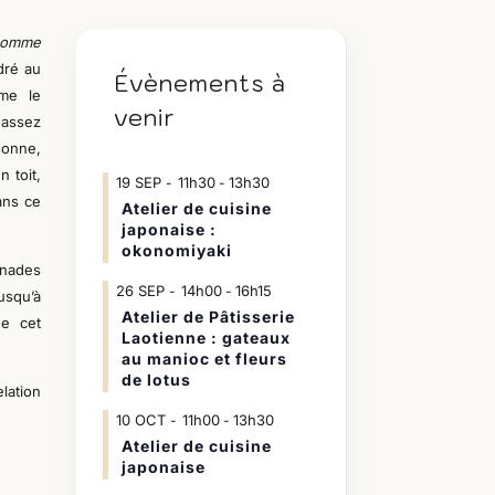
 homme
dré au
Évènements à
mme le
venir
e
assez
sonne,
 toit,
19
SEP
11h30
13h30
-
ans ce
Atelier de cuisine
japonaise :
okonomiyaki
enades
26
SEP
14h00
16h15
-
usqu’à
Atelier de Pâtisserie
de cet
Laotienne : gateaux
au manioc et fleurs
de lotus
lation
10
OCT
11h00
13h30
-
Atelier de cuisine
japonaise