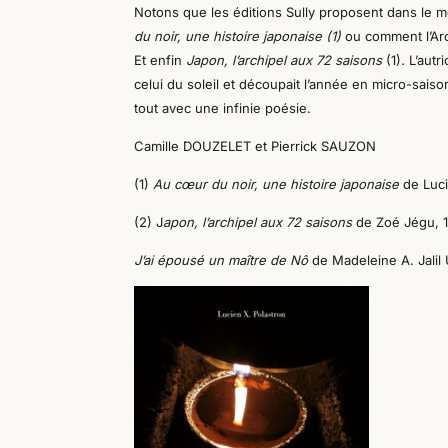
Notons que les éditions Sully proposent dans le 
du noir, une histoire japonaise
(1)
ou comment l’Ar
Et enfin
Japon, l’archipel aux 72 saisons
(1)
.
L’autr
celui du soleil et découpait l’année en micro-sais
tout
avec une infinie poésie.
Camille DOUZELET et Pierrick SAUZON
(1)
Au cœur du noir, une histoire japonaise
de Luci
(2) J
apon, l’archipel aux 72 saisons
de Zoé Jégu, 1
J’ai épousé un maître de Nô
de Madeleine A. Jali