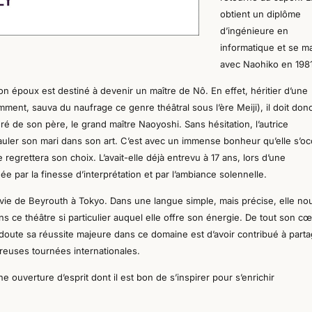
obtient un diplôme
d’ingénieure en
in
formatique et
se
ma
avec Naohiko
en 1981
son
é
poux est destiné à devenir un maître de Nô. En effet, héritier d’une
ment, sauva du naufrage ce genre théâtral sous l’ère Meiji
)
, il doit
don
uré de son père,
le grand maître
Naoyoshi.
Sans hésitation, l’autrice
auler son mari dans son art. C’est avec un immense bonheur qu’elle s’o
e regrettera son choix.
L’avait-elle déjà entrevu
à 17 ans
,
lors d’une
uée par
la
finesse d’interprétation
et
par
l’
ambiance solennelle.
vie de Beyrouth à Tokyo. Dans une langue simple, mais précise, elle no
s ce théâtre si particulier auquel elle offre son énergie. De tout son cœ
doute sa réussite
majeure
dans ce domaine est d’avoir contribué à part
euses tournées internationales.
ne ouverture d’esprit
dont il est bon de s’inspirer pour s’enrichir