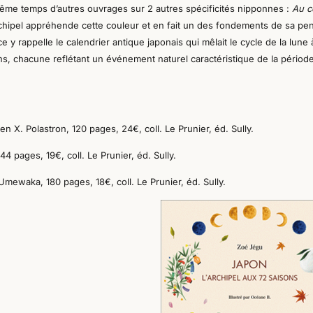
même temps d’autres ouvrages sur 2 autres spécificités nipponnes :
Au 
chipel appréhende cette couleur et en fait un des fondement
s
de sa pe
ice y rappelle le calendrier antique japonais qui mêlait le cycle de la lune 
ons, chacune reflétant un événement naturel caractéristique de la périod
en X. Polastron, 120 pages, 24€, coll. Le Prunier,
éd. Sully
.
44 pages, 19€, coll. Le Prunier,
éd. Sully.
l Umewaka,
180 pages, 18€
, coll. Le Prunier,
éd. Sully.