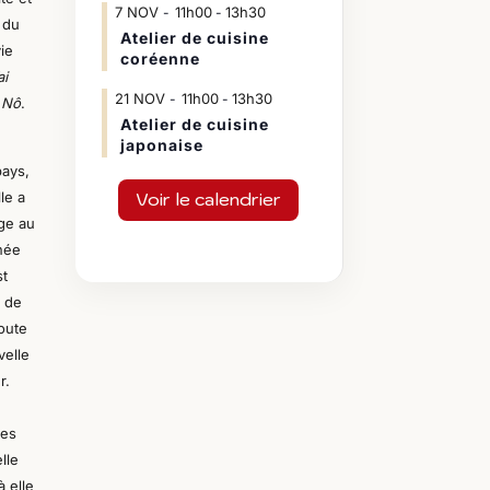
7
NOV
11h00
13h30
-
 du
Atelier de cuisine
vie
coréenne
ai
21
NOV
11h00
13h30
-
 Nô
.
Atelier de cuisine
japonaise
pays,
le a
Voir le calendrier
uge au
née
st
r de
doute
velle
r.
des
lle
à elle