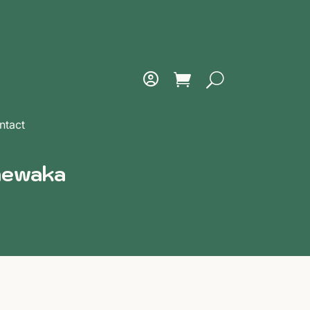
ntact
Umewaka