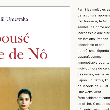
Parmi l
es multiples a
de la culture japonai
traditionnelle, le Nô
semble, de prime ab
inaccessible
aux aut
civilisations. Par son
sectarisme et son
hermétisme légendai
apparaît comme
impénétrable pour to
individu hors du cerc
des initiés, même au
Japon.
Toutefois, l’hi
de Madeleine A. Jalil
Umewaka vient
formidablement cont
ce cliché. C’est ce qu
démontre avec humili