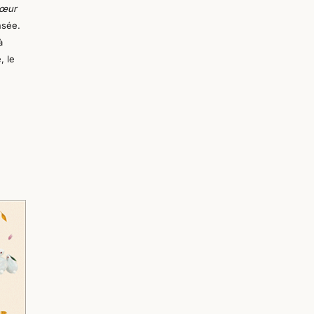
cœur
nsée.
à
e,
le