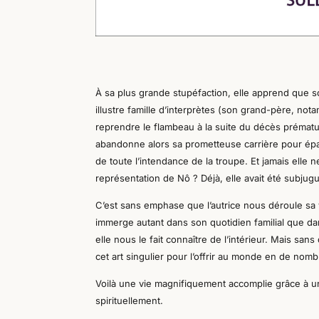
À sa plus grande stupéfaction, elle apprend que 
illustre famille d’interprètes
(son
grand-père, notam
reprendre le flambeau à la suite du décès prémat
abandonne
alors
sa prometteuse carrière pour ép
de toute l’intendance de la troupe.
Et j
amais elle n
représentation de Nô ? Déjà, elle avait été
subjug
C’est sans emphase que l’autrice nous déroule sa 
immerge autant dans son quotidien familial que dan
elle nous le fait connaître de l’intérieur.
Mais sans 
cet art singulier pour l’
offrir
au monde
en
de nombr
Voilà une vie magnifiquement
accomplie
grâce à u
spirituellement.