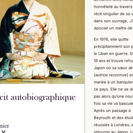
honnêteté au travers
récit singulier de sa 
dans son ouvrage,
J’
épousé un maître de
En 1976, elle quitte
précipitamment son 
le Liban en guerre. El
18 ans et trouve ref
Japon où sa sœur aî
(aut
rice
reconnue) e
mariée à un banquie
ce pays. Elle ne se 
pas alors qu’une nou
fois sa vie va bascule
Après un passage à
Beyrouth et des étu
réussies à Londres, e
retourne au Japon. L