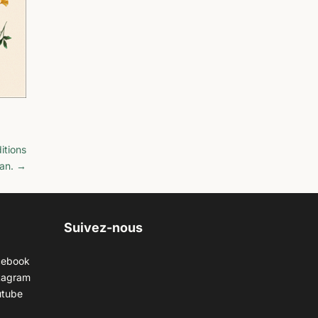
itions
an.
→
Suivez-nous
cebook
tagram
utube