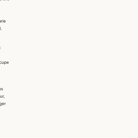
rie
.
c
ccupe
us
ur,
ag
er