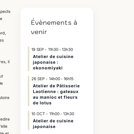
spects
se
Évènements à
venir
ord,
res
19
SEP
11h30
13h30
-
Atelier de cuisine
re
s
, il
japonaise :
okonomiyaki
ut
26
SEP
14h00
16h15
-
le
Atelier de Pâtisserie
Laotienne : gateaux
au manioc et fleurs
stoire
de lotus
10
OCT
11h00
13h30
-
redire
Atelier de cuisine
’elle
japonaise
té et