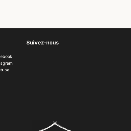
Suivez-nous
cebook
tagram
utube