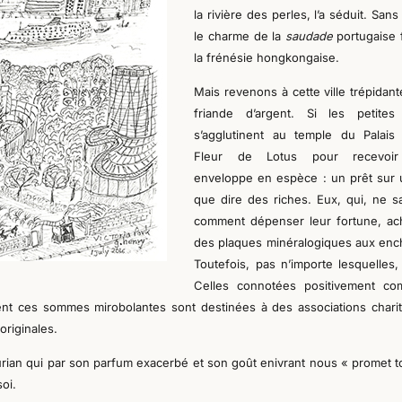
la rivière des perles, l’a
séduit
. Sans
le charme de la
saudade
portugaise 
la frénésie
h
ongkongaise.
Mais revenons à cette ville trépidant
friande d’argent. Si les petite
s’agglutinent au temple
du Palais
Fleur de Lotus
pour recevoi
enveloppe en espèce : un prêt sur 
que dire des riches. Eux, qui, ne s
comment dépenser leur fortune, ac
des plaques minéralogiques aux enc
Toutefois, pas n’importe lesquelles,
Celles connotées positivement c
nt ces sommes mirobolantes sont destinées à des associations charit
originales.
le durian qui par son parfum exacerbé et son goût enivrant nous « promet 
oi.