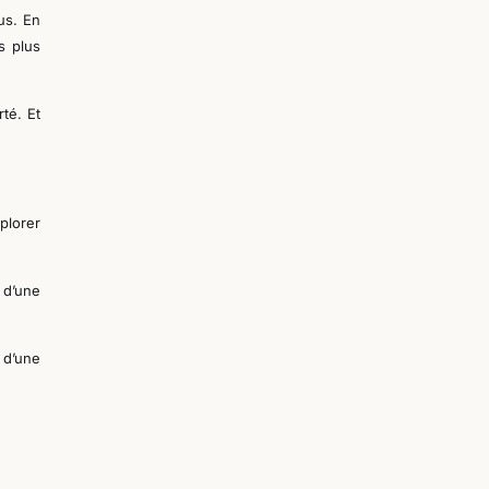
us. En
s plus
rté.
Et
plorer
 d’une
 d’une