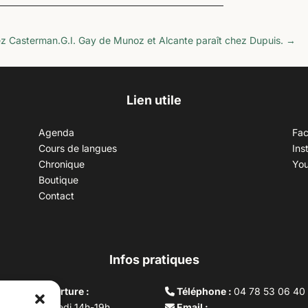
ez Casterman.
G.I. Gay de Munoz et Alcante paraît chez Dupuis.
→
Lien utile
Agenda
Fa
Cours de langues
Ins
Chronique
Yo
Boutique
Contact
Infos pratiques
aires d’ouverture :
Téléphone :
04 78 53 06 40
rdi au vendredi 14h-19h
Email :