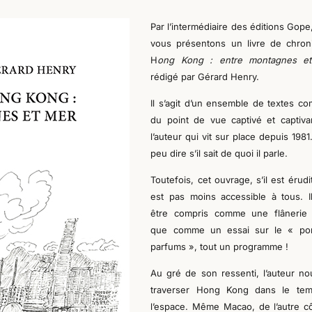
Par l’intermédiaire des éditions Gop
e
vous présentons un livre de chron
H
ong Kong : entre montagnes e
rédigé par Gérard Henry.
Il s’agit d’un ensemble de textes
co
du point de vue captivé et captiva
l’auteur qui vit sur place depuis 1981
peu dire s’il sait de quoi il parle.
Toutefois, cet ouvrage, s’il est érudi
est pas moins accessible à tous. I
être compris comme une flânerie 
que comme un essai sur le « por
parfums », tout un programme !
Au gré de son ressenti, l’auteur nou
traverser Hong
K
ong dans le tem
l’espace. Même Macao, de l’autre c