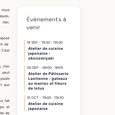
, nous
iques,
Évènements à
t mer
,
venir
mposé
19
SEP
11h30
13h30
-
nt de
Atelier de cuisine
. C’est
japonaise :
okonomiyaki
t, n’en
26
SEP
14h00
16h15
-
l peut
Atelier de Pâtisserie
Laotienne : gateaux
plutôt
au manioc et fleurs
t aux
de lotus
10
OCT
11h00
13h30
-
s fait
Atelier de cuisine
ps et
japonaise
ôté de