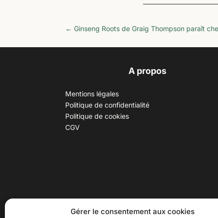
←
Ginseng Roots de Graig Thompson paraît ch
A propos
Mentions légales
Politique de confidentialité
Politique de cookies
CGV
30 B rue Dr Rebatel, 69003 Lyon
Hor
Gérer le consentement aux cookies
(adresse postale : 62 rue St
Du ma