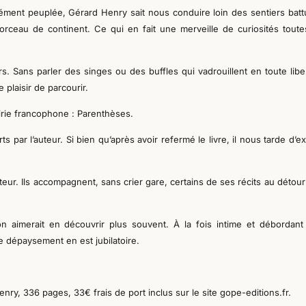
sément peuplée,
Gérard Henry sait nous conduire loin des sentiers batt
 morceau de continent. Ce qui en fait une merveille de curiosités toute
. Sans parler des singes ou des buffles qui vadrouillent en toute libe
 plaisir d
e parcourir
.
rairie francophone : Parenthèses.
 par l’auteur. Si bien qu’après avoir refermé le livre, il nous tarde
d’ex
uteur
. Ils accompagnent, sans crier gare, certains de ses
récits
au détour
 aimerait en découvrir plus souvent. À la fois intime et débordant
le dépaysement en est jubilatoire.
enry,
336 pages, 33€ frais de port inclus sur le site gope-editions.fr
.