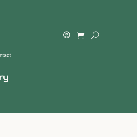
ntact
ry