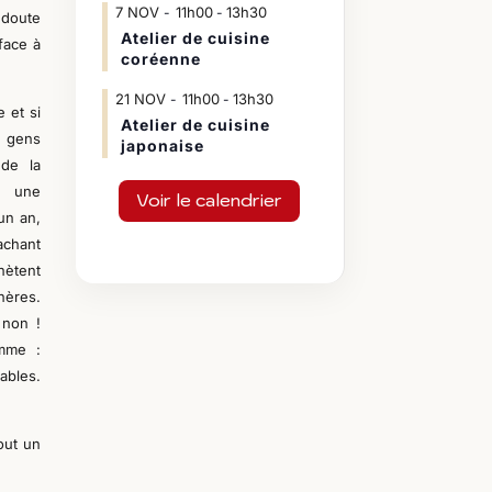
7
NOV
11h00
13h30
-
 doute
Atelier de cuisine
face à
coréenne
21
NOV
11h00
13h30
-
e et si
Atelier de cuisine
s gens
japonaise
 de la
r une
Voir le calendrier
un an,
achant
hètent
hères.
 non !
omme :
ables.
tout un