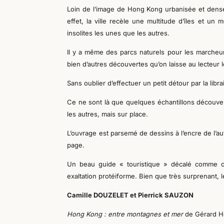
Loin de l’image de Hong
K
ong urbanisée et den
effet, la ville recèle une multitude d’îles et un
insolites les une
s
que les autres.
Il y a même des parcs naturels pour les marcheurs
bien d’autres découvertes qu’on laisse au lecteur le
Sans oublier d’effectuer un petit détour par la lib
Ce ne sont là que quelques échantillons découverts
les autres, mais
sur place.
L’ouvrage est parsemé de dessins à l’encre de
l’a
page.
Un beau guide « touristique » décalé comme on
exaltation protéiforme
. Bien que très surprenant, 
Camille DOUZELET et Pierrick SAUZON
Hong Kong : entre montagnes et mer
de
Gérard H