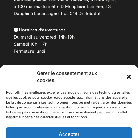
à 100 mètres du métro D Monplaisir Lumière, T3
Dauphiné Lacassagne, bus C16 Dr Rebatel
Horaires d’ouverture :
Du mardi au vendredi 14h-19h
Samedi 10h –17h
Fermeture lundi
Téléphone :
04 78 53 06 40
Gérer le consentement aux
Email :
maisondesculturesasiatiques@asiexpo.com
cookies
Pour offrir les meilleures expériences, nous utilisons des technologies telles
que les cookies pour stocker et/ou accéder aux informations des appareils.
Le fait de consentir à ces technologies nous permettra de traiter des données
telles que le comportement de navigation ou les ID uniques sur ce site. Le
fait de ne pas consentir ou de retirer son consentement peut avoir un effet
négatif sur certaines caractéristiques et fonctions.
Accepter