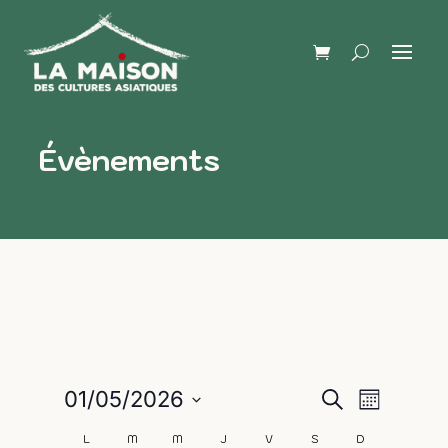
Évènements
Naviga
Recherch
01/05/2026
Recherche
Mois
de
Sélectionnez
et
L
M
M
J
V
S
D