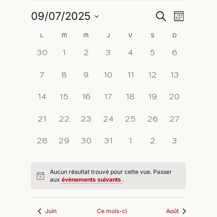
Naviga
Recherch
09/07/2025
Recherche
Mois
de
Sélectionnez
et
Calendrier
L
M
M
J
V
S
D
une
vues
navigati
0
0
0
0
0
0
0
date.
30
1
2
3
4
5
6
de
Évène
évènement,
évènement,
évènement,
évènement,
évènement,
évènement,
évènement
de
Évènements
0
0
0
0
0
0
0
7
8
9
10
11
12
13
vues
évènement,
évènement,
évènement,
évènement,
évènement,
évènement,
évènement
0
0
0
0
0
0
0
14
15
16
17
18
19
20
Évèneme
évènement,
évènement,
évènement,
évènement,
évènement,
évènement,
évènement
0
0
0
0
0
0
0
21
22
23
24
25
26
27
évènement,
évènement,
évènement,
évènement,
évènement,
évènement,
évènement
0
0
0
0
0
0
0
28
29
30
31
1
2
3
évènement,
évènement,
évènement,
évènement,
évènement,
évènement,
évènement
Aucun résultat trouvé pour cette vue. Passer
aux
évènements suivants
.
Juin
Ce mois-ci
Août