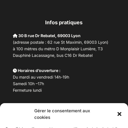
Infos pratiques
30 B rue Dr Rebatel, 69003 Lyon
(adresse postale : 62 rue St Maximin, 69003 Lyon)
à 100 mètres du métro D Monplaisir Lumière, T3
Dauphiné Lacassagne, bus C16 Dr Rebatel
Horaires d’ouverture :
Du mardi au vendredi 14h-19h
Samedi 10h –17h
Fermeture lundi
Téléphone :
04 78 53 06 40
Gérer le consentement aux
Email :
maisondesculturesasiatiques@asiexpo.com
cookies