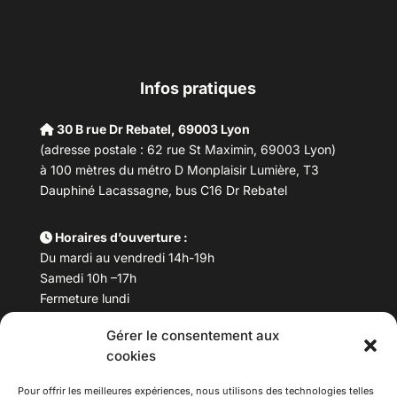
Infos pratiques
30 B rue Dr Rebatel, 69003 Lyon
(adresse postale : 62 rue St Maximin, 69003 Lyon)
à 100 mètres du métro D Monplaisir Lumière, T3
Dauphiné Lacassagne, bus C16 Dr Rebatel
Horaires d’ouverture :
Du mardi au vendredi 14h-19h
Samedi 10h –17h
Fermeture lundi
Gérer le consentement aux
Téléphone :
04 78 53 06 40
cookies
Email :
maisondesculturesasiatiques@asiexpo.com
Pour offrir les meilleures expériences, nous utilisons des technologies telles