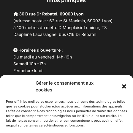
Infos pratiques
30 B rue Dr Rebatel, 69003 Lyon
(adresse postale : 62 rue St Maximin, 69003 Lyon)
à 100 mètres du métro D Monplaisir Lumière, T3
Dauphiné Lacassagne, bus C16 Dr Rebatel
Horaires d’ouverture :
Du mardi au vendredi 14h-19h
Samedi 10h –17h
Fermeture lundi
Gérer le consentement aux
Téléphone :
04 78 53 06 40
cookies
Email :
maisondesculturesasiatiques@asiexpo.com
Pour offrir les meilleures expériences, nous utilisons des technologies telles
que les cookies pour stocker et/ou accéder aux informations des appareils.
Le fait de consentir à ces technologies nous permettra de traiter des données
telles que le comportement de navigation ou les ID uniques sur ce site. Le
fait de ne pas consentir ou de retirer son consentement peut avoir un effet
négatif sur certaines caractéristiques et fonctions.