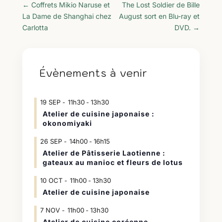
←
Coffrets Mikio Naruse et
The Lost Soldier de Bille
La Dame de Shanghai chez
August sort en Blu-ray et
Carlotta
DVD.
→
Évènements à venir
19
SEP
11h30
13h30
-
Atelier de cuisine japonaise :
okonomiyaki
26
SEP
14h00
16h15
-
Atelier de Pâtisserie Laotienne :
gateaux au manioc et fleurs de lotus
10
OCT
11h00
13h30
-
Atelier de cuisine japonaise
7
NOV
11h00
13h30
-
Atelier de cuisine coréenne