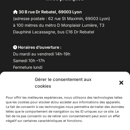
30 B rue Dr Rebatel, 69003 Lyon
(adresse postale : 62 rue St Maximin, 69003 Lyon)
à 100 mètres du métro D Monplaisir Lumière, T3
Dauphiné Lacassagne, bus C16 Dr Rebatel
Horaires d’ouverture :
Du mardi au vendredi 14h-19h
Samedi 10h –17h
Fermeture lundi
Gérer le consentement aux
Téléphone :
04 78 53 06 40
cookies
Email :
maisondesculturesasiatiques@asiexpo.com
Pour offrir les meilleures expériences, nous utilisons des technologies telles
que les cookies pour stocker et/ou accéder aux informations des appareils.
Le fait de consentir à ces technologies nous permettra de traiter des données
telles que le comportement de navigation ou les ID uniques sur ce site. Le
fait de ne pas consentir ou de retirer son consentement peut avoir un effet
négatif sur certaines caractéristiques et fonctions.