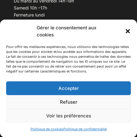
Du mardi au vendredi 14h-19h
Samedi 10h –17h
Fermeture lundi
Gérer le consentement aux
Téléphone :
04 78 53 06 40
cookies
Email :
maisondesculturesasiatiques@asiexpo.com
Pour offrir les meilleures expériences, nous utilisons des technologies telles
que les cookies pour stocker et/ou accéder aux informations des appareils.
Le fait de consentir à ces technologies nous permettra de traiter des données
telles que le comportement de navigation ou les ID uniques sur ce site. Le
fait de ne pas consentir ou de retirer son consentement peut avoir un effet
négatif sur certaines caractéristiques et fonctions.
Accepter
Refuser
© 2026 Asiexpo — Maison des Cultures Asiatiques.
Voir les préférences
Tous droits réservés.
Politique de cookies
Politique de confidentialité