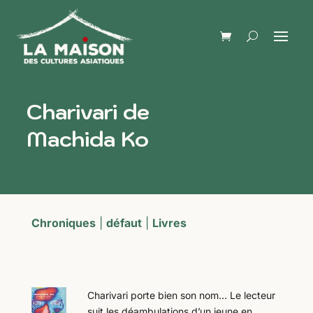
Charivari de
Machida Ko
Chroniques
|
défaut
|
Livres
Charivari porte bien son nom… Le lecteur
suit les déambulations d’un jeune en