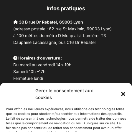
Infos pratiques
30 B rue Dr Rebatel, 69003 Lyon
(adresse postale : 62 rue St Maximin, 69003 Lyon)
à 100 mètres du métro D Monplaisir Lumière, T3
Dauphiné Lacassagne, bus C16 Dr Rebatel
Horaires d’ouverture :
Du mardi au vendredi 14h-19h
Samedi 10h –17h
Fermeture lundi
Gérer le consentement aux
Téléphone :
04 78 53 06 40
cookies
Email :
maisondesculturesasiatiques@asiexpo.com
Pour offrir les meilleures expériences, nous utilisons des technologies telles
que les cookies pour stocker et/ou accéder aux informations des appareils.
Le fait de consentir à ces technologies nous permettra de traiter des données
telles que le comportement de navigation ou les ID uniques sur ce site. Le
fait de ne pas consentir ou de retirer son consentement peut avoir un effet