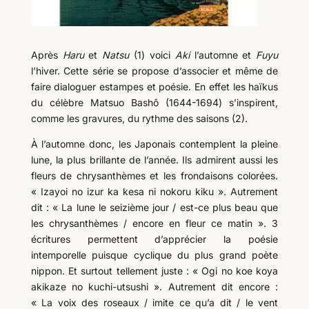
Après
Haru
et
Natsu
(1) voici
Aki
l’automne et
Fuyu
l’hiver. Cette série se propose d’associer et même de
faire dialoguer estampes et poésie. En effet les haïkus
du célèbre Matsuo Bashô (1644-1694) s’inspirent,
comme les gravures, du rythme des saisons (2).
À l’automne donc, les Japonais contemplent la pleine
lune, la plus brillante de l’année. Ils admirent aussi les
fleurs de chrysanthèmes et les frondaisons colorées.
« Izayoi no izur ka kesa ni nokoru kiku ». Autrement
dit : « La lune le seizième jour / est-ce plus beau que
les chrysanthèmes / encore en fleur ce matin ». 3
écritures permettent d’apprécier la poésie
intemporelle puisque cyclique du plus grand poète
nippon. Et surtout tellement juste : « Ogi no koe koya
akikaze no kuchi-utsushi ». Autrement dit encore :
« La voix des roseaux / imite ce qu’a dit / le vent