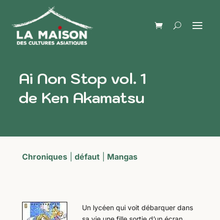
Ai Non Stop vol. 1
de Ken Akamatsu
Chroniques
|
défaut
|
Mangas
Un lycéen qui voit débarquer dans
sa vie une fille sortie d’un écran…