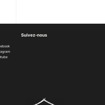
Suivez-nous
cebook
tagram
utube