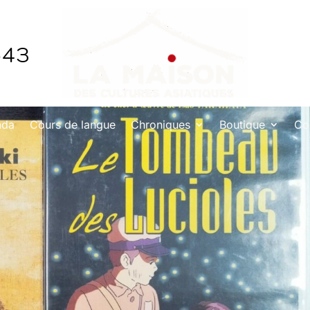
643
nda
Cours de langue
Chroniques
Boutique
Co