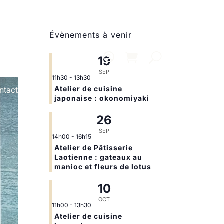
Évènements à venir
19
SEP
11h30
-
13h30
Atelier de cuisine
ntact
japonaise : okonomiyaki
26
SEP
14h00
-
16h15
Atelier de Pâtisserie
Laotienne : gateaux au
manioc et fleurs de lotus
10
OCT
11h00
-
13h30
Atelier de cuisine