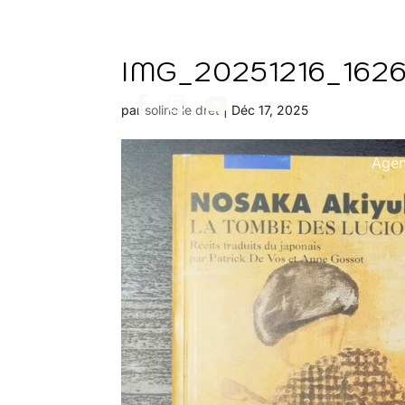
IMG_20251216_162
par
soline le dret
|
Déc 17, 2025
Age