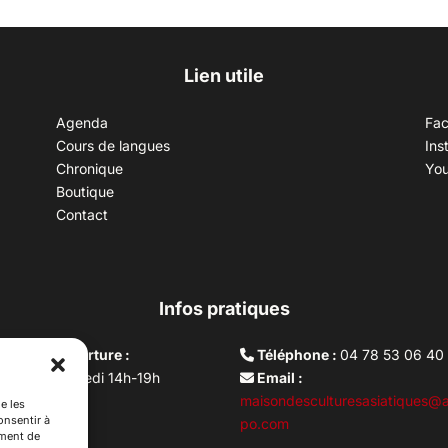
Lien utile
Agenda
Fa
Cours de langues
Ins
Chronique
Yo
Boutique
Contact
Infos pratiques
aires d’ouverture :
Téléphone :
04 78 53 06 40
rdi au vendredi 14h-19h
Email :
i 10h –17h
maisondesculturesasiatiques@a
e les
onsentir à
ture lundi
po.com
ement de