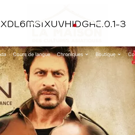
XXDL6MSIXUVHIDGAE.0.1-3
nda
Cours de langue
Chroniques
Boutique
Co