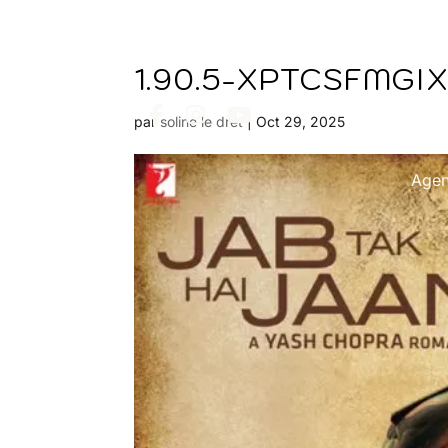
1.90.5-XPTCSFMGI
par
soline le dret
|
Oct 29, 2025
Age