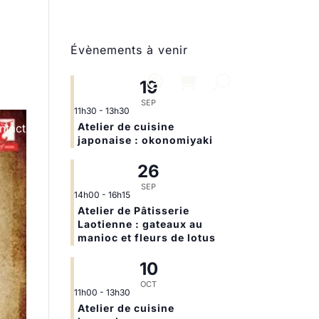
Évènements à venir
19
SEP
11h30
-
13h30
Atelier de cuisine
ntact
japonaise : okonomiyaki
26
SEP
14h00
-
16h15
Atelier de Pâtisserie
Laotienne : gateaux au
manioc et fleurs de lotus
10
OCT
11h00
-
13h30
Atelier de cuisine