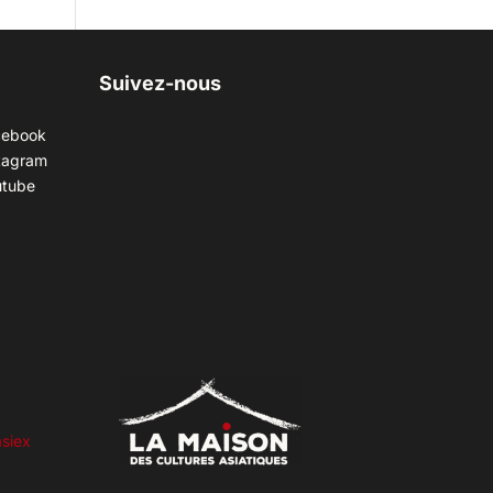
Suivez-nous
cebook
tagram
utube
siex