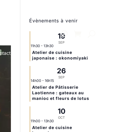
Évènements à venir
19
SEP
11h30
-
13h30
Atelier de cuisine
ntact
japonaise : okonomiyaki
26
SEP
14h00
-
16h15
Atelier de Pâtisserie
Laotienne : gateaux au
manioc et fleurs de lotus
10
OCT
11h00
-
13h30
Atelier de cuisine