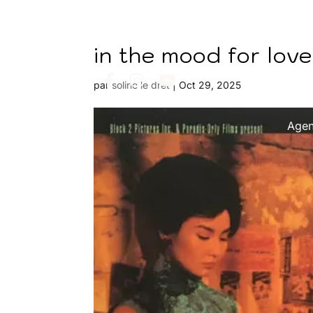
in the mood for love
par
soline le dret
|
Oct 29, 2025
Age