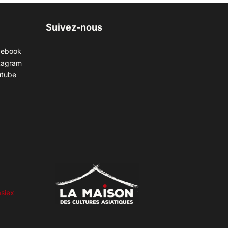
Suivez-nous
cebook
tagram
utube
siex