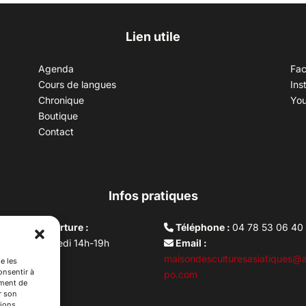
Lien utile
Agenda
Fa
Cours de langues
Ins
Chronique
Yo
Boutique
Contact
Infos pratiques
aires d’ouverture :
Téléphone :
04 78 53 06 40
rdi au vendredi 14h-19h
Email :
i 10h –17h
maisondesculturesasiatiques@a
e les
onsentir à
ture lundi
po.com
ement de
r son
ions.