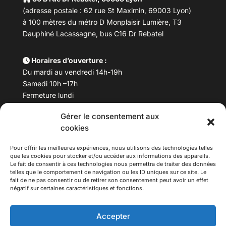
(adresse postale : 62 rue St Maximin, 69003 Lyon)
à 100 mètres du métro D Monplaisir Lumière, T3
Dauphiné Lacassagne, bus C16 Dr Rebatel
Horaires d’ouverture :
Du mardi au vendredi 14h-19h
Samedi 10h –17h
Fermeture lundi
Gérer le consentement aux
Téléphone :
04 78 53 06 40
cookies
Email :
maisondesculturesasiatiques@asiexpo.com
Pour offrir les meilleures expériences, nous utilisons des technologies telles
que les cookies pour stocker et/ou accéder aux informations des appareils.
Le fait de consentir à ces technologies nous permettra de traiter des données
telles que le comportement de navigation ou les ID uniques sur ce site. Le
fait de ne pas consentir ou de retirer son consentement peut avoir un effet
négatif sur certaines caractéristiques et fonctions.
Accepter