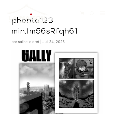
phonto123-
min.Im56sRfqh61
par
soline le dret
|
Juil 24, 2025