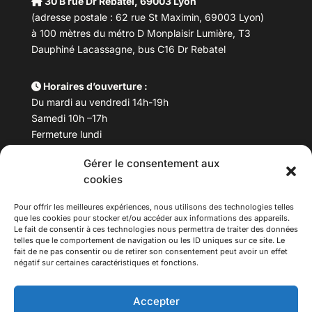
30 B rue Dr Rebatel, 69003 Lyon
(adresse postale : 62 rue St Maximin, 69003 Lyon)
à 100 mètres du métro D Monplaisir Lumière, T3
Dauphiné Lacassagne, bus C16 Dr Rebatel
Horaires d’ouverture :
Du mardi au vendredi 14h-19h
Samedi 10h –17h
Fermeture lundi
Gérer le consentement aux
Téléphone :
04 78 53 06 40
cookies
Email :
maisondesculturesasiatiques@asiexpo.com
Pour offrir les meilleures expériences, nous utilisons des technologies telles
que les cookies pour stocker et/ou accéder aux informations des appareils.
Le fait de consentir à ces technologies nous permettra de traiter des données
telles que le comportement de navigation ou les ID uniques sur ce site. Le
fait de ne pas consentir ou de retirer son consentement peut avoir un effet
négatif sur certaines caractéristiques et fonctions.
Accepter