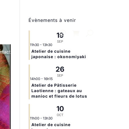
Évènements à venir
19
SEP
11h30
-
13h30
Atelier de cuisine
ntact
japonaise : okonomiyaki
26
SEP
14h00
-
16h15
Atelier de Pâtisserie
Laotienne : gateaux au
manioc et fleurs de lotus
10
OCT
11h00
-
13h30
Atelier de cuisine