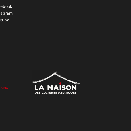
cebook
tagram
utube
siex