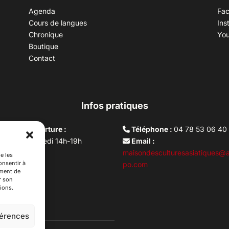
Agenda
Fa
Cours de langues
Ins
Chronique
Yo
Boutique
Contact
Infos pratiques
aires d’ouverture :
Téléphone :
04 78 53 06 40
rdi au vendredi 14h-19h
Email :
i 10h –17h
maisondesculturesasiatiques@a
e les
onsentir à
ture lundi
po.com
ement de
r son
ions.
férences