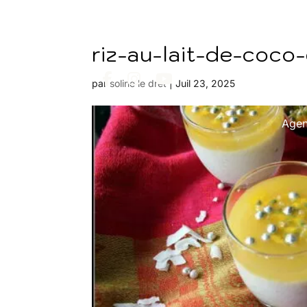
riz-au-lait-de-coco
par
soline le dret
|
Juil 23, 2025
Age