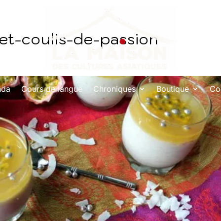
-et-coulis-de-passion
nda
Cours de langue
Chroniques
Boutique
Co