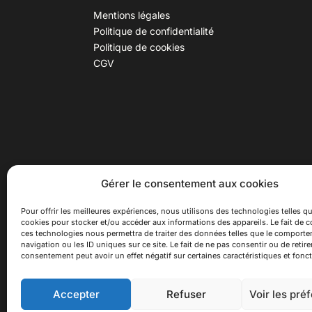
Mentions légales
Politique de confidentialité
Politique de cookies
CGV
30 B rue Dr Rebatel, 69003 Lyon
Hor
Gérer le consentement aux cookies
(adresse postale : 62 rue St
Du ma
Maximin, 69003 Lyon)
Samed
Pour offrir les meilleures expériences, nous utilisons des technologies telles qu
cookies pour stocker et/ou accéder aux informations des appareils. Le fait de c
à 100 mètres du métro D Monplaisir
Ferme
ces technologies nous permettra de traiter des données telles que le comport
Lumière, T3 Dauphiné Lacassagne,
navigation ou les ID uniques sur ce site. Le fait de ne pas consentir ou de retire
bus C16 Dr Rebatel
consentement peut avoir un effet négatif sur certaines caractéristiques et fonct
Accepter
Refuser
Voir les pré