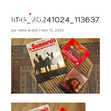
IMG_20241024_113637
par
soline le dret
|
Nov 13, 2024