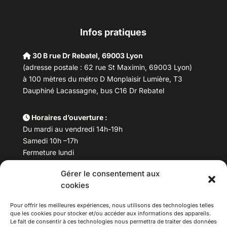
Infos pratiques
30 B rue Dr Rebatel, 69003 Lyon
(adresse postale : 62 rue St Maximin, 69003 Lyon)
à 100 mètres du métro D Monplaisir Lumière, T3
Dauphiné Lacassagne, bus C16 Dr Rebatel
Horaires d’ouverture :
Du mardi au vendredi 14h-19h
Samedi 10h –17h
Fermeture lundi
Gérer le consentement aux
Téléphone :
04 78 53 06 40
cookies
Email :
maisondesculturesasiatiques@asiexpo.com
Pour offrir les meilleures expériences, nous utilisons des technologies telles
que les cookies pour stocker et/ou accéder aux informations des appareils.
Le fait de consentir à ces technologies nous permettra de traiter des données