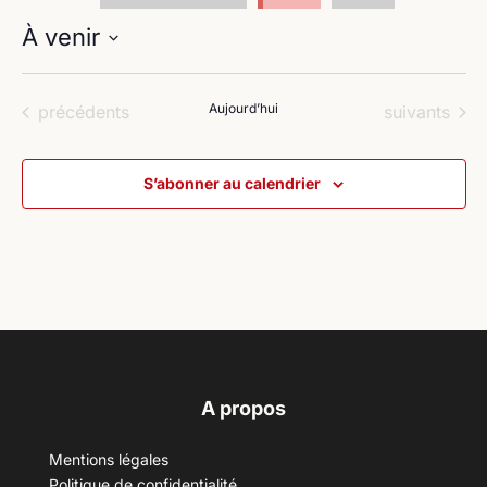
À venir
Sélectionnez
une
Évènements
Aujourd’hui
Évènements
précédents
suivants
date.
S’abonner au calendrier
A propos
Mentions légales
Politique de confidentialité