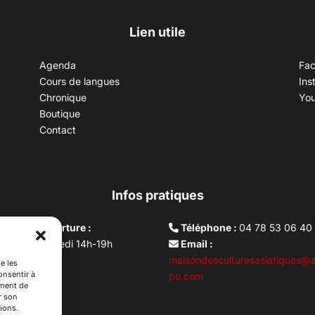
Lien utile
Agenda
Fa
Cours de langues
Ins
Chronique
Yo
Boutique
Contact
Infos pratiques
aires d’ouverture :
Téléphone :
04 78 53 06 40
rdi au vendredi 14h-19h
Email :
i 10h –17h
maisondesculturesasiatiques@a
e les
onsentir à
ture lundi
po.com
ement de
r son
ions.