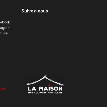
Suivez-nous
cebook
tagram
utube
siex