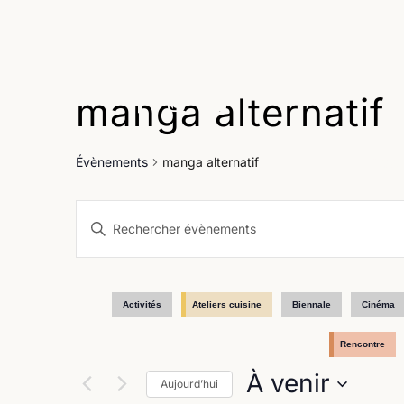
manga alternatif
Age
Évènements
manga alternatif
Recherche
Saisir
et
mot-
clé.
navigation
Rechercher
Évènements
de
Activités
Ateliers cuisine
Biennale
Cinéma
par
vues
mot-
Rencontre
clé.
Évènements
À venir
Aujourd’hui