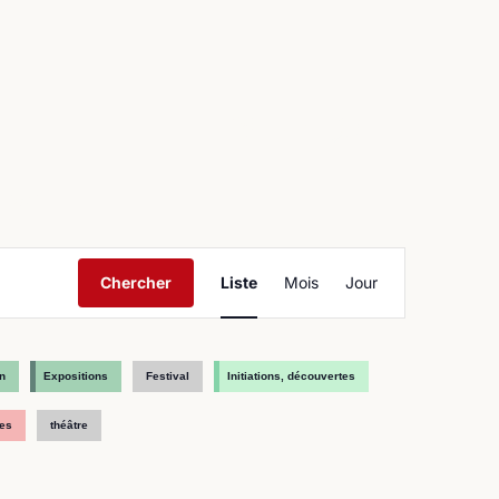
ntact
Navigation
Chercher
Liste
Mois
Jour
de
vues
Évènement
n
Expositions
Festival
Initiations, découvertes
es
théâtre