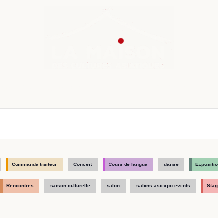
nda
Cours de langue
Chroniques
Boutique
Co
Commande traiteur
Concert
Cours de langue
danse
Expositio
Rencontres
saison culturelle
salon
salons asiexpo events
Stag