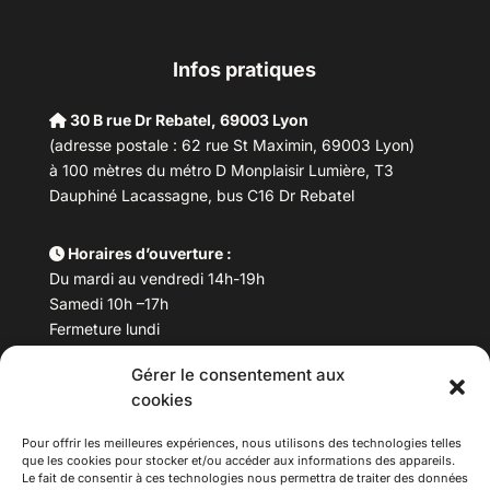
Infos pratiques
30 B rue Dr Rebatel, 69003 Lyon
(adresse postale : 62 rue St Maximin, 69003 Lyon)
à 100 mètres du métro D Monplaisir Lumière, T3
Dauphiné Lacassagne, bus C16 Dr Rebatel
Horaires d’ouverture :
Du mardi au vendredi 14h-19h
Samedi 10h –17h
Fermeture lundi
Gérer le consentement aux
Téléphone :
04 78 53 06 40
cookies
Email :
maisondesculturesasiatiques@asiexpo.com
Pour offrir les meilleures expériences, nous utilisons des technologies telles
que les cookies pour stocker et/ou accéder aux informations des appareils.
Le fait de consentir à ces technologies nous permettra de traiter des données