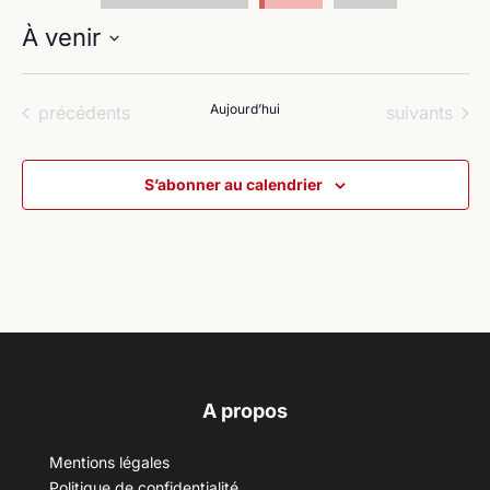
À venir
Sélectionnez
une
Évènements
Aujourd’hui
Évènements
précédents
suivants
date.
S’abonner au calendrier
A propos
Mentions légales
Politique de confidentialité