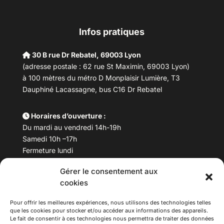
Infos pratiques
30 B rue Dr Rebatel, 69003 Lyon
(adresse postale : 62 rue St Maximin, 69003 Lyon)
à 100 mètres du métro D Monplaisir Lumière, T3
Dauphiné Lacassagne, bus C16 Dr Rebatel
Horaires d’ouverture :
Du mardi au vendredi 14h-19h
Samedi 10h –17h
Fermeture lundi
Gérer le consentement aux
Téléphone :
04 78 53 06 40
cookies
Email :
maisondesculturesasiatiques@asiexpo.com
Pour offrir les meilleures expériences, nous utilisons des technologies telles
que les cookies pour stocker et/ou accéder aux informations des appareils.
Le fait de consentir à ces technologies nous permettra de traiter des données