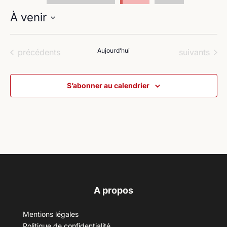
À venir
Sélectionnez
une
Évènements
Aujourd’hui
Évènements
précédents
suivants
date.
S’abonner au calendrier
A propos
Mentions légales
Politique de confidentialité