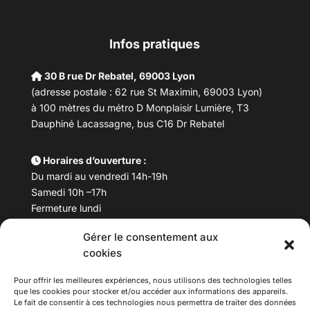
Infos pratiques
30 B rue Dr Rebatel, 69003 Lyon
(adresse postale : 62 rue St Maximin, 69003 Lyon)
à 100 mètres du métro D Monplaisir Lumière, T3
Dauphiné Lacassagne, bus C16 Dr Rebatel
Horaires d’ouverture :
Du mardi au vendredi 14h-19h
Samedi 10h –17h
Fermeture lundi
Gérer le consentement aux
Téléphone :
04 78 53 06 40
cookies
Email :
maisondesculturesasiatiques@asiexpo.com
Pour offrir les meilleures expériences, nous utilisons des technologies telles
que les cookies pour stocker et/ou accéder aux informations des appareils.
Le fait de consentir à ces technologies nous permettra de traiter des données