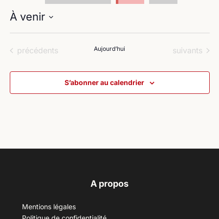
À venir
Sélectionnez
une
Évènements
Aujourd’hui
Évènements
précédents
suivants
date.
S’abonner au calendrier
A propos
Mentions légales
Politique de confidentialité