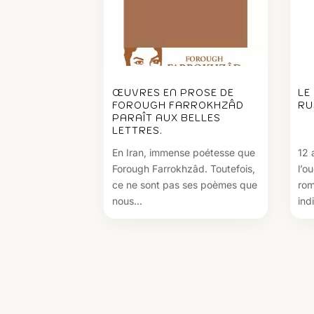
ŒUVRES EN PROSE DE
LE
FOROUGH FARROKHZÂD
RU
PARAÎT AUX BELLES
LETTRES.
En Iran, immense poétesse que
12 
Forough Farrokhzâd. Toutefois,
l’o
ce ne sont pas ses poèmes que
rom
nous...
ind