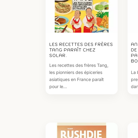
LES RECETTES DES FRÈRES
AN
TANG PARAÎT CHEZ
DE
SOLAR.
PA
BO
Les recettes des frères Tang,
les pionniers des épiceries
La 
asiatiques en France paraît
pre
pour le...
dan