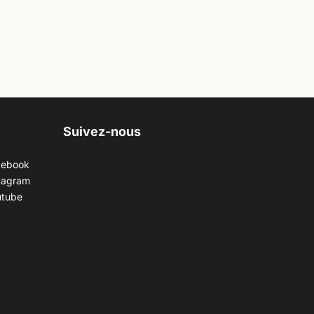
Suivez-nous
cebook
tagram
utube